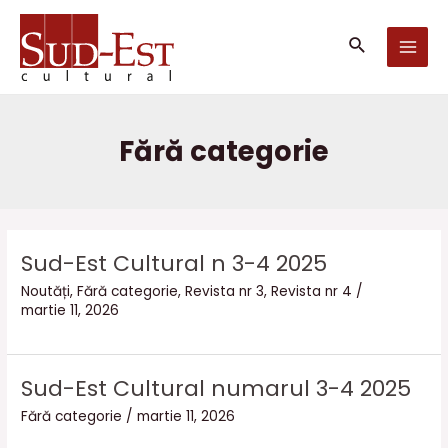
Skip
MAI
to
Căutare
MEN
content
Fără categorie
Sud-Est Cultural n 3-4 2025
Noutăți
,
Fără categorie
,
Revista nr 3
,
Revista nr 4
/
martie 11, 2026
Sud-Est Cultural numarul 3-4 2025
Fără categorie
/
martie 11, 2026