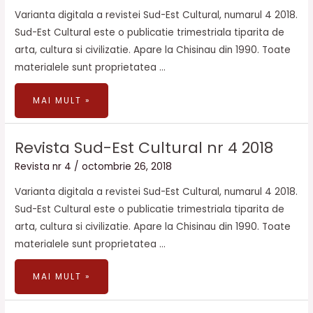
4
2019
Varianta digitala a revistei Sud-Est Cultural, numarul 4 2018.
Sud-Est Cultural este o publicatie trimestriala tiparita de
arta, cultura si civilizatie. Apare la Chisinau din 1990. Toate
materialele sunt proprietatea …
MAI MULT »
REVISTA
Revista Sud-Est Cultural nr 4 2018
SUD-
EST
CULTURAL
Revista nr 4
/
octombrie 26, 2018
NR
4
2018
Varianta digitala a revistei Sud-Est Cultural, numarul 4 2018.
Sud-Est Cultural este o publicatie trimestriala tiparita de
arta, cultura si civilizatie. Apare la Chisinau din 1990. Toate
materialele sunt proprietatea …
MAI MULT »