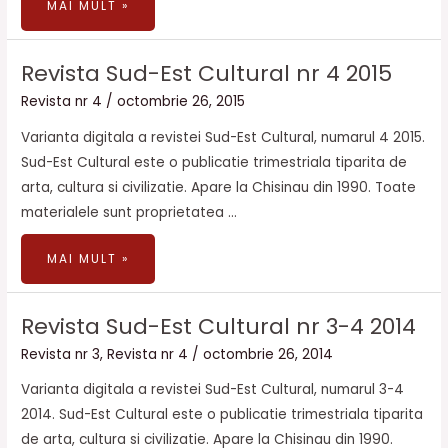
MAI MULT »
REVISTA
Revista Sud-Est Cultural nr 4 2015
SUD-
EST
CULTURAL
Revista nr 4
/
octombrie 26, 2015
NR
4
2015
Varianta digitala a revistei Sud-Est Cultural, numarul 4 2015.
Sud-Est Cultural este o publicatie trimestriala tiparita de
arta, cultura si civilizatie. Apare la Chisinau din 1990. Toate
materialele sunt proprietatea …
MAI MULT »
REVISTA
Revista Sud-Est Cultural nr 3-4 2014
SUD-
EST
CULTURAL
Revista nr 3
,
Revista nr 4
/
octombrie 26, 2014
NR
3-
4
Varianta digitala a revistei Sud-Est Cultural, numarul 3-4
2014
2014. Sud-Est Cultural este o publicatie trimestriala tiparita
de arta, cultura si civilizatie. Apare la Chisinau din 1990.