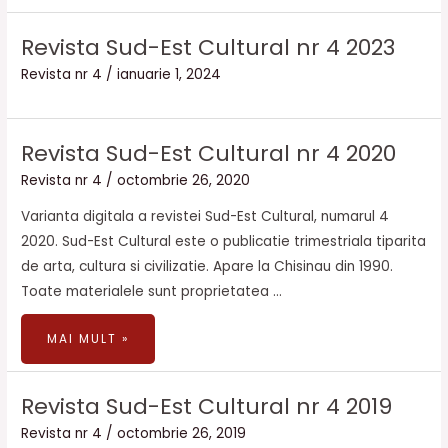
Revista Sud-Est Cultural nr 4 2023
Revista nr 4
/
ianuarie 1, 2024
REVISTA
Revista Sud-Est Cultural nr 4 2020
SUD-
EST
CULTURAL
Revista nr 4
/
octombrie 26, 2020
NR
4
2020
Varianta digitala a revistei Sud-Est Cultural, numarul 4
2020. Sud-Est Cultural este o publicatie trimestriala tiparita
de arta, cultura si civilizatie. Apare la Chisinau din 1990.
Toate materialele sunt proprietatea …
MAI MULT »
REVISTA
Revista Sud-Est Cultural nr 4 2019
SUD-
EST
CULTURAL
Revista nr 4
/
octombrie 26, 2019
NR