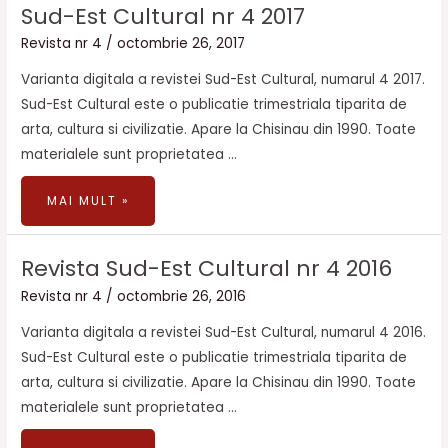
SUD-
Sud-Est Cultural nr 4 2017
EST
CULTURAL
NR
Revista nr 4
/
octombrie 26, 2017
4
2017
Varianta digitala a revistei Sud-Est Cultural, numarul 4 2017.
Sud-Est Cultural este o publicatie trimestriala tiparita de
arta, cultura si civilizatie. Apare la Chisinau din 1990. Toate
materialele sunt proprietatea …
MAI MULT »
REVISTA
Revista Sud-Est Cultural nr 4 2016
SUD-
EST
CULTURAL
Revista nr 4
/
octombrie 26, 2016
NR
4
2016
Varianta digitala a revistei Sud-Est Cultural, numarul 4 2016.
Sud-Est Cultural este o publicatie trimestriala tiparita de
arta, cultura si civilizatie. Apare la Chisinau din 1990. Toate
materialele sunt proprietatea …