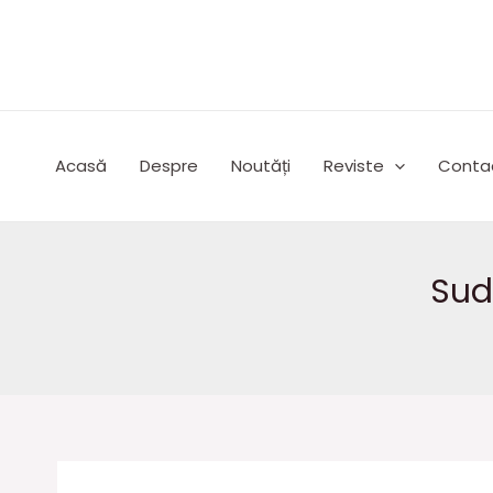
Skip
to
content
Acasă
Despre
Noutăți
Reviste
Conta
Sud