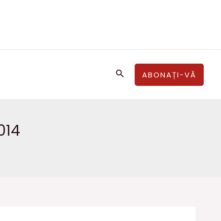
Căutare
ABONAȚI-VĂ
014