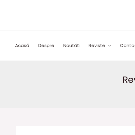
Skip
to
content
Acasă
Despre
Noutăți
Reviste
Conta
Re