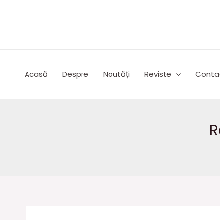
Skip
to
content
Acasă
Despre
Noutăți
Reviste
Conta
R