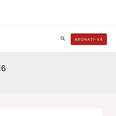
Căutare
ABONAȚI-VĂ
16