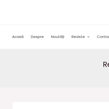
Skip
to
content
Acasă
Despre
Noutăți
Reviste
Conta
R