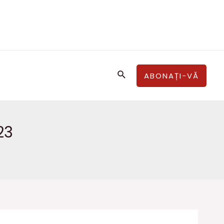
Căutare
ABONAȚI-VĂ
23